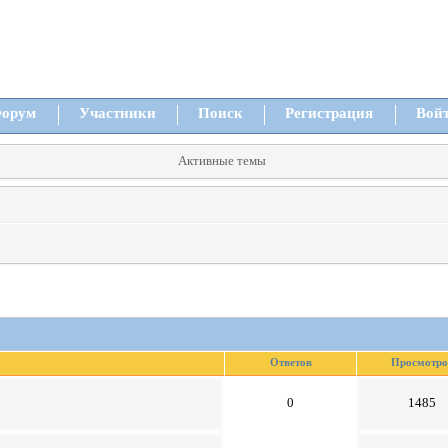
орум
Участники
Поиск
Регистрация
Вой
Активные темы
Ответов
Просмотро
0
1485